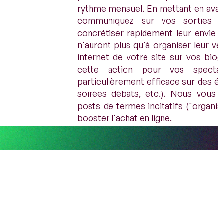
rythme mensuel. En mettant en avan
communiquez sur vos sorties h
concrétiser rapidement leur envie g
n'auront plus qu'à organiser leur v
internet de votre site sur vos bio
cette action pour vos spect
particulièrement efficace sur des 
soirées débats, etc.). Nous vo
posts de termes incitatifs ("organis
booster l'achat en ligne.
Lancez une opération tarifa
Une opération tarifaire avantageuse
À propos
bon moyen d'inciter vos spectateur
Mentions légales
ensuite.
Politique de confide
CGU
Nous arrivons à la fin de ce dossie
© cinesociety 202