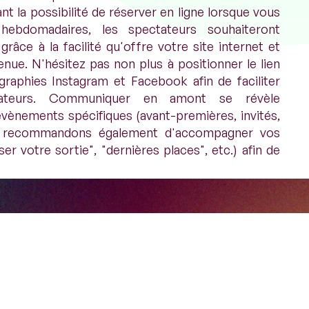
t la possibilité de réserver en ligne lorsque vous
ebdomadaires, les spectateurs souhaiteront
râce à la facilité qu'offre votre site internet et
enue. N'hésitez pas non plus à positionner le lien
graphies Instagram et Facebook afin de faciliter
ateurs. Communiquer en amont se révèle
évènements spécifiques (avant-premières, invités,
us recommandons également d'accompagner vos
er votre sortie", "dernières places", etc.) afin de
ire
 sur la vente en ligne lors de son lancement est un
Contact
s à tenter l'expérience puis de prendre l'habitude
Le 103
ntialité
103 boulevard de Charonne
75011 Paris
r consacré à la vente en ligne. Comme vous avez pu
5
06 09 58 27 63 | 06 82 97 43 45